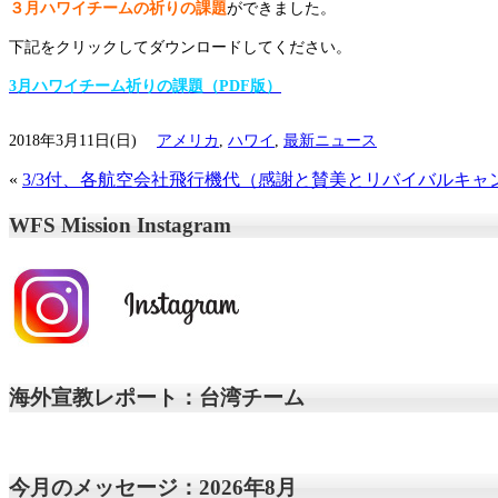
３月ハワイチームの祈りの課題
ができました。
下記をクリックしてダウンロードしてください。
3月ハワイチーム祈りの課題（PDF版）
2018年3月11日(日)
アメリカ
,
ハワイ
,
最新ニュース
«
3/3付、各航空会社飛行機代（感謝と賛美とリバイバルキャ
WFS Mission Instagram
海外宣教レポート：台湾チーム
今月のメッセージ：2026年8月