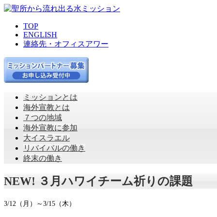
TOP
ENGLISH
連絡先・オフィスアワー
ミッションとは
海外宣教とは
７つの地域
海外宣教に参加
大イスラエル
リバイバルの働き
終末の働き
NEW! ３月ハワイチーム祈りの課題
3/12（月）～3/15（木）