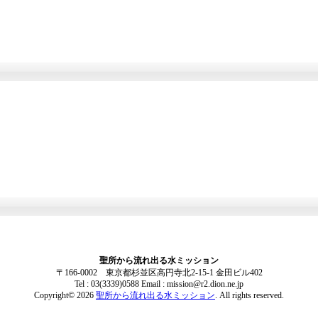
聖所から流れ出る水ミッション
〒166-0002 東京都杉並区高円寺北2-15-1 金田ビル402
Tel : 03(3339)0588 Email : mission@r2.dion.ne.jp
Copyright© 2026
聖所から流れ出る水ミッション
. All rights reserved.