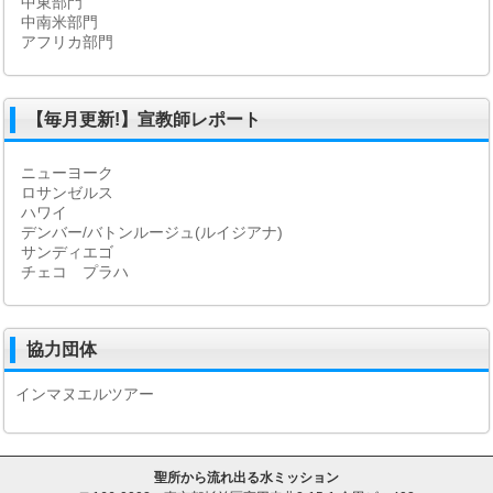
中東部門
中南米部門
アフリカ部門
【毎月更新!】宣教師レポート
ニューヨーク
ロサンゼルス
ハワイ
デンバー/バトンルージュ(ルイジアナ)
サンディエゴ
チェコ プラハ
協力団体
インマヌエルツアー
聖所から流れ出る水ミッション