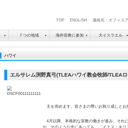
TOP
ENGLISH
連絡先・オフィス
は
７つの地域
海外宣教に参加
大イスラエル
ハワイ
エルサレム渕野真弓(TLEAハワイ教会牧師/TLEA
主を崇めます。皆さまの尊いお執り成しとお
4月以降、本格的な宣教の働きが進み、それに
が、そのような中にあっても、「イエス・キリ