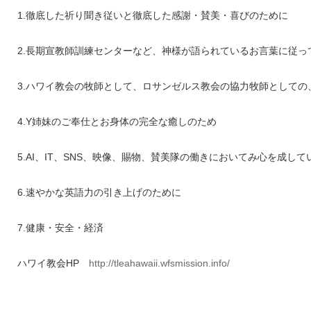
1.徹底した祈り聞き従いと徹底した感謝・賛美・喜びのために
2.長期宣教師訓練センターなど、神様が語られているお言葉に従っ
3.ハワイ教会の牧師として、ロサンゼルス教会の協力牧師として
4.Y姉妹のご奉仕とお身体の完全な癒しのため
5.AI、IT、SNS、映像、賜物、賛美隊の働きにおいてみ心を成し
6.速やかな英語力の引き上げのために
7.健康・安全・経済
ハワイ教会HP
http://tleahawaii.wfsmission.info/