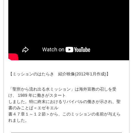
【ミッションのはたらき 紹介映像(2012年1月作成)】
「聖所から流れ出る水ミッション」は海外宣教の召しを受
け、 1989 年に働きがスタート
しました。特に終末におけるリバイバルの働きが示され、聖
書のみことば＜エゼキエル
書４７章１～１２節＞から、このミッションの名前が与えら
れました。