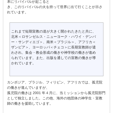
本にリバイバルが起こると
き、このリバイバルの火を持って世界に出て行くことが示さ
れています。
これまで短期宣教の道が大きく開かれたきたと共に、
北米＜ロサンゼルス・ニューヨーク・ハワイ・デンバ
ー・サンディエゴ＞、南米＜ブラジル＞、アフリカ＜
ザンビア＞、ヨーロッパ＜チェコ＞に長期宣教師が遣
わされ、集会・教会形成の働きや神学校の働きが進め
られています。また、出版を通しての宣教の働きが導
かれています。
カンボジア、ブラジル、フィリピン、アフリカでは、孤児院
の働きが進んでいますが、
孤児院の働きは 2001 年４月に、当ミッションから孤児院部門
として独立しました。この他、海外の他団体の神学生・宣教
師の働きを援助しています。