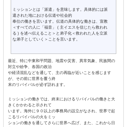
ミッションとは「派遣」を意味します。具体的には派
遣された地における伝道や社会的
奉仕の働きを言います。伝道の具体的な働きは、宣教
＜すべての人に「福音」 ( 主イエスを信じたら救われ
る ) を述べ伝えること＞と弟子化＜救われた人を立派
な弟子としていく＞ことを言います。
最近、特に中東和平問題、地震や災害、異常気象、民族間の
対立や紛争、各国の政治
や経済混乱などを通して、主の再臨が近いことを感じます
が、その前に世界を覆う終
末のリバイバルが必ず訪れます。
ミッションの働きでは、終末におけるリバイバルの働きと大
きくかかわると示されて
います。海外に９０以上の事務局の設立がなされ、世界で起
こるリバイバルの火をミッ
ションの働きを通してさらに世界へ広げ、また、これから日