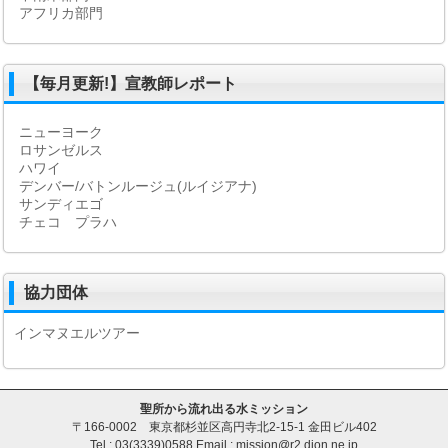
アフリカ部門
【毎月更新!】宣教師レポート
ニューヨーク
ロサンゼルス
ハワイ
デンバー/バトンルージュ(ルイジアナ)
サンディエゴ
チェコ プラハ
協力団体
インマヌエルツアー
聖所から流れ出る水ミッション
〒166-0002 東京都杉並区高円寺北2-15-1 金田ビル402
Tel : 03(3339)0588 Email : mission@r2.dion.ne.jp