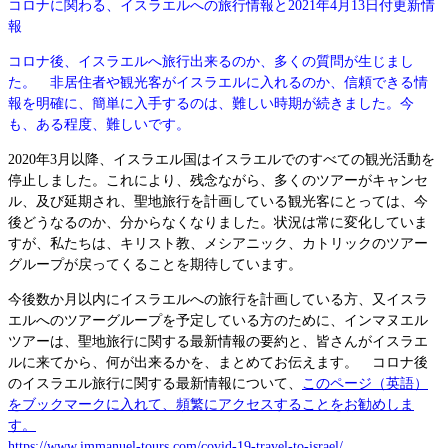
コロナに関わる、イスラエルへの旅行情報と2021年4月13日付更新情
報
コロナ後、イスラエルへ旅行出来るのか、多くの質問が生じまし
た。 非居住者や観光客がイスラエルに入れるのか、信頼できる情
報を明確に、簡単に入手するのは、難しい時期が続きました。今
も、ある程度、難しいです。
2020年3月以降、イスラエル国はイスラエルでのすべての観光活動を
停止しました。これにより、残念ながら、多くのツアーがキャンセ
ル、及び延期され、聖地旅行を計画している観光客にとっては、今
後どうなるのか、分からなくなりました。状況は常に変化していま
すが、私たちは、キリスト教、メシアニック、カトリックのツアー
グループが戻ってくることを期待しています。
今後数か月以内にイスラエルへの旅行を計画している方、又イスラ
エルへのツアーグループを予定している方のために、インマヌエル
ツアーは、聖地旅行に関する最新情報の要約と、皆さんがイスラエ
ルに来てから、何が出来るかを、まとめてお伝えます。 コロナ後
のイスラエル旅行に関する最新情報について、
このページ（英語）
をブックマークに入れて、頻繁にアクセスすることをお勧めしま
す。
https://www.immanuel-tours.com/covid-19-travel-to-israel/