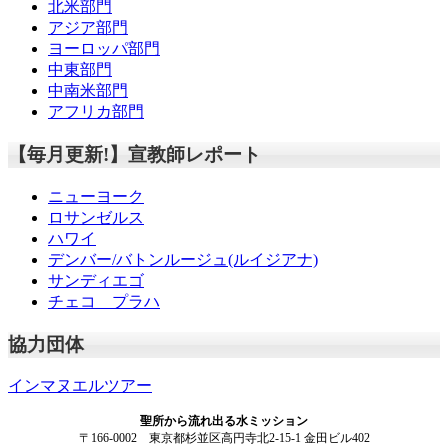
北米部門
アジア部門
ヨーロッパ部門
中東部門
中南米部門
アフリカ部門
【毎月更新!】宣教師レポート
ニューヨーク
ロサンゼルス
ハワイ
デンバー/バトンルージュ(ルイジアナ)
サンディエゴ
チェコ プラハ
協力団体
インマヌエルツアー
聖所から流れ出る水ミッション
〒166-0002 東京都杉並区高円寺北2-15-1 金田ビル402