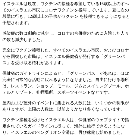
イスラエルは現在、ワクチンの接種を希望している16歳以上のすべ
てのイスラエル市民にコロナワクチンを投与しています。夏に次の
段階に行き、12歳以上の子供がワクチン を接種できるようになると
予想されます。
感染症の数は劇的に減少し、コロナの合併症のために入院した人々
の数も減少しました。
完全にワクチン接種した、すべてのイスラエル市民、およびコロナ
から回復した市民は、イスラエル保健省が発行する「グリーンパ
ス」を受け取る権利があります。
保健省のガイドラインによると、「グリーンパス」があれば、ほぼ
完全に日常的な活動に戻れるようになりました。自由に行ける場所
は、レストラン、ショップ、モール、ジムとスイミングプール、ホ
テルとリゾート、礼拝場所、スポーツイベントなどです。
屋内および屋外のイベントに集まれる人数には、いくつかの制限が
ありますが、上限の人数は、以前よりかなり多くなっています。
ワクチン接種を受けたイスラエル人は、保健省のウェブサイトで指
定されているガイドラインに従って、海外に旅行できるようにな
り、イスラエルのベングリオン空港は、再び稼働し始めました。