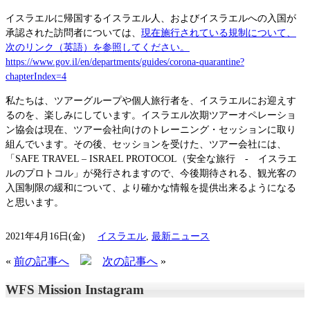
イスラエルに帰国するイスラエル人、およびイスラエルへの入国が
承認された訪問者については、
現在施行されている規制について、
次のリンク（英語）を参照してください。
https://www.gov.il/en/departments/guides/corona-quarantine?
chapterIndex=4
私たちは、ツアーグループや個人旅行者を、イスラエルにお迎えす
るのを、楽しみにしています。イスラエル次期ツアーオペレーショ
ン協会は現在、ツアー会社向けのトレーニング・セッションに取り
組んでいます。その後、セッションを受けた、ツアー会社には、
「SAFE TRAVEL – ISRAEL PROTOCOL（安全な旅行 - イスラエ
ルのプロトコル」が発行されますので、今後期待される、観光客の
入国制限の緩和について、より確かな情報を提供出来るようになる
と思います。
2021年4月16日(金)
イスラエル
,
最新ニュース
«
前の記事へ
次の記事へ
»
WFS Mission Instagram