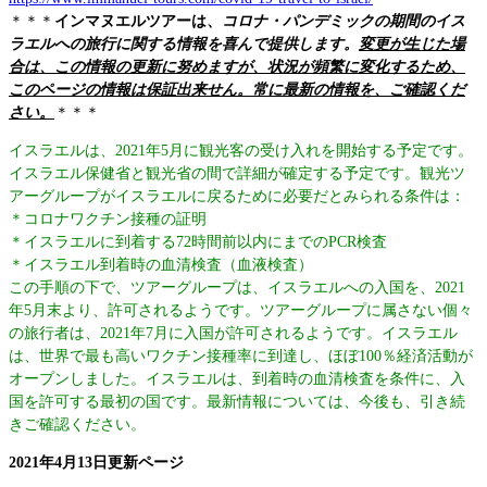
＊＊＊
インマヌエルツアーは、
コロナ・パンデミックの期間のイス
ラエルへの旅行に関する情報を喜んで提供します。
変更が生じた場
合は、この情報の更新に努めますが、状況が頻繁に変化するため、
このページの情報は保証出来せん。常に最新の情報を、ご確認くだ
さい。
＊＊＊
イスラエルは、2021年5月に観光客の受け入れを開始する予定です。
イスラエル保健省と観光省の間で詳細が確定する予定です。観光ツ
アーグループがイスラエルに戻るために必要だとみられる条件は：
＊コロナワクチン接種の証明
＊イスラエルに到着する72時間前以内にまでのPCR検査
＊イスラエル到着時の血清検査（血液検査）
この手順の下で、ツアーグループは、イスラエルへの入国を、2021
年5月末より、許可されるようです。ツアーグループに属さない個々
の旅行者は、2021年7月に入国が許可されるようです。イスラエル
は、世界で最も高いワクチン接種率に到達し、ほぼ100％経済活動が
オープンしました。イスラエルは、到着時の血清検査を条件に、入
国を許可する最初の国です。最新情報については、今後も、引き続
きご確認ください。
2021年4月13日更新ページ