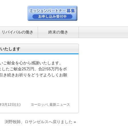
リバイバルの働き
終末の働き
謝いたします
いご献金を心から感謝いたします。
ましたご献金25万円、合計55万円をボ
引き続きお祈りをどうぞよろしくお願
年3月12日(土)
ヨーロッパ
,
最新ニュース
渕野牧師、ロサンゼルスへ戻りました
»