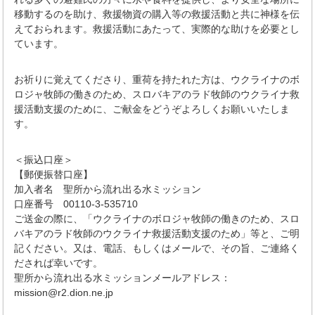
移動するのを助け、救援物資の購入等の救援活動と共に神様を伝
えておられます。救援活動にあたって、実際的な助けを必要とし
ています。
お祈りに覚えてくださり、重荷を持たれた方は、ウクライナのボ
ロジャ牧師の働きのため、スロバキアのラド牧師のウクライナ救
援活動支援のために、ご献金をどうぞよろしくお願いいたしま
す。
＜振込口座＞
【郵便振替口座】
加入者名 聖所から流れ出る水ミッション
口座番号 00110-3-535710
ご送金の際に、「ウクライナのボロジャ牧師の働きのため、スロ
バキアのラド牧師のウクライナ救援活動支援のため」等と、ご明
記ください。又は、電話、もしくはメールで、その旨、ご連絡く
だされば幸いです。
聖所から流れ出る水ミッションメールアドレス：
mission@r2.dion.ne.jp