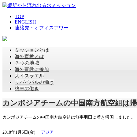
TOP
ENGLISH
連絡先・オフィスアワー
ミッションとは
海外宣教とは
７つの地域
海外宣教に参加
大イスラエル
リバイバルの働き
終末の働き
カンボジアチームの中国南方航空組は
カンボジアチームの中国南方航空組は無事羽田に着き帰国しました。
2018年1月5日(金)
アジア