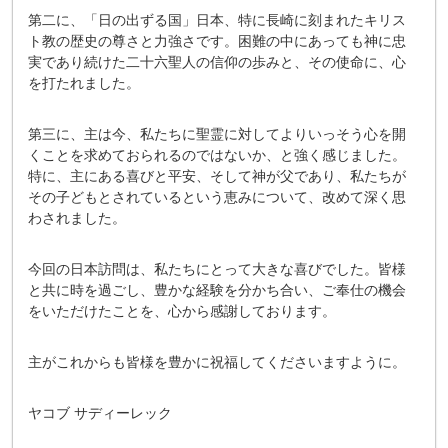
第二に、「日の出ずる国」日本、特に長崎に刻まれたキリス
ト教の歴史の尊さと力強さです。困難の中にあっても神に忠
実であり続けた二十六聖人の信仰の歩みと、その使命に、心
を打たれました。
第三に、主は今、私たちに聖霊に対してよりいっそう心を開
くことを求めておられるのではないか、と強く感じました。
特に、主にある喜びと平安、そして神が父であり、私たちが
その子どもとされているという恵みについて、改めて深く思
わされました。
今回の日本訪問は、私たちにとって大きな喜びでした。皆様
と共に時を過ごし、豊かな経験を分かち合い、ご奉仕の機会
をいただけたことを、心から感謝しております。
主がこれからも皆様を豊かに祝福してくださいますように。
ヤコブ サディーレック