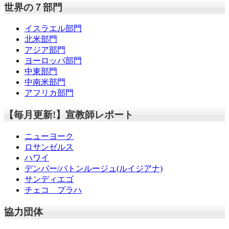
世界の７部門
イスラエル部門
北米部門
アジア部門
ヨーロッパ部門
中東部門
中南米部門
アフリカ部門
【毎月更新!】宣教師レポート
ニューヨーク
ロサンゼルス
ハワイ
デンバー/バトンルージュ(ルイジアナ)
サンディエゴ
チェコ プラハ
協力団体