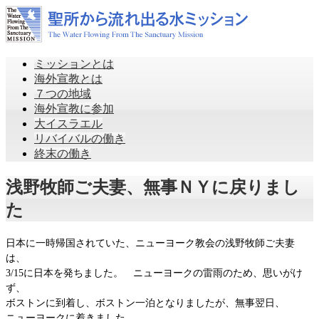
ミッションとは
海外宣教とは
７つの地域
海外宣教に参加
大イスラエル
リバイバルの働き
終末の働き
浅野牧師ご夫妻、無事ＮＹに戻りまし
た
日本に一時帰国されていた、ニューヨーク教会の浅野牧師ご夫妻
は、
3/15に日本を発ちました。 ニューヨークの雷雨のため、思いがけ
ず、
ボストンに到着し、ボストン一泊となりましたが、無事翌日、
ニューヨークに着きました。