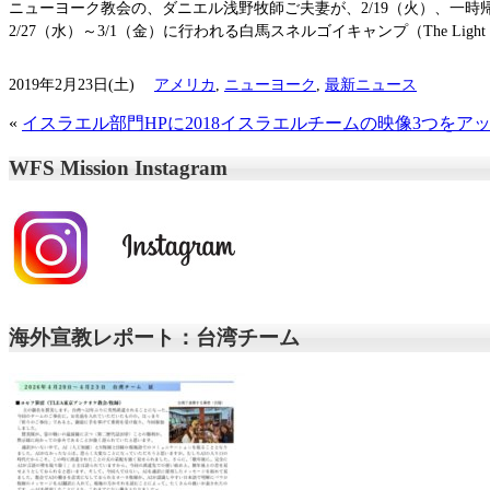
ニューヨーク教会の、ダニエル浅野牧師ご夫妻が、2/19（火）、一時
2/27（水）～3/1（金）に行われる白馬スネルゴイキャンプ（The Light 
2019年2月23日(土)
アメリカ
,
ニューヨーク
,
最新ニュース
«
イスラエル部門HPに2018イスラエルチームの映像3つをア
WFS Mission Instagram
海外宣教レポート：台湾チーム