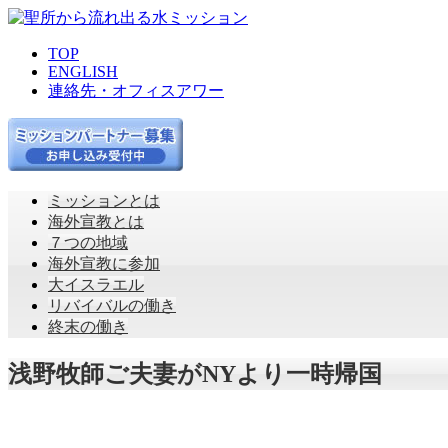
TOP
ENGLISH
連絡先・オフィスアワー
ミッションとは
海外宣教とは
７つの地域
海外宣教に参加
大イスラエル
リバイバルの働き
終末の働き
浅野牧師ご夫妻がNYより一時帰国