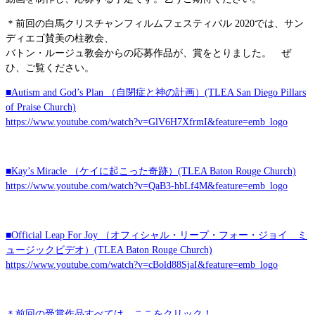
＊前回の白馬クリスチャンフィルムフェスティバル 2020では、サン
ディエゴ賛美の柱教会、
バトン・ルージュ教会からの応募作品が、賞をとりました。 ぜ
ひ、ご覧ください。
■Autism and God’s Plan （自閉症と神の計画）(TLEA San Diego Pillars
of Praise Church)
https://www.youtube.com/watch?v=GlV6H7XfrmI&feature=emb_logo
■Kay’s Miracle （ケイに起こった奇跡）(TLEA Baton Rouge Church)
https://www.youtube.com/watch?v=QaB3-hbLf4M&feature=emb_logo
■Official Leap For Joy （オフィシャル・リープ・フォー・ジョイ ミ
ュージックビデオ）(TLEA Baton Rouge Church)
https://www.youtube.com/watch?v=cBold88SjaI&feature=emb_logo
＊前回の受賞作品すべては、ここをクリック！