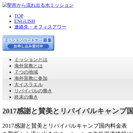
TOP
ENGLISH
連絡先・オフィスアワー
ミッションとは
海外宣教とは
７つの地域
海外宣教に参加
大イスラエル
リバイバルの働き
終末の働き
2017感謝と賛美とリバイバルキャンプ
2017
感謝と賛美とリバイバルキャンプ国内料金表