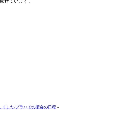
載せています。
しました/プラハでの聖会の日程
»