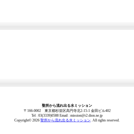
聖所から流れ出る水ミッション
〒166-0002 東京都杉並区高円寺北2-15-1 金田ビル402
Tel : 03(3339)0588 Email : mission@r2.dion.ne.jp
Copyright© 2026
聖所から流れ出る水ミッション
. All rights reserved.