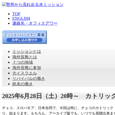
TOP
ENGLISH
連絡先・オフィスアワー
ミッションとは
海外宣教とは
７つの地域
海外宣教に参加
大イスラエル
リバイバルの働き
終末の働き
2025年6月28日（土）20時～ カト
チェコ、スロバキア、日本合同で、今回は特に、チェコのカトリック・フ
り、始まります。もちろん、アーカイブ版でも、いつでも視聴出来ま