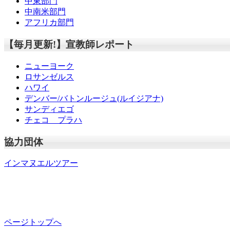
中東部門
中南米部門
アフリカ部門
【毎月更新!】宣教師レポート
ニューヨーク
ロサンゼルス
ハワイ
デンバー/バトンルージュ(ルイジアナ)
サンディエゴ
チェコ プラハ
協力団体
インマヌエルツアー
ページトップへ