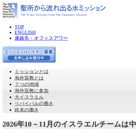
TOP
ENGLISH
連絡先・オフィスアワー
ミッションとは
海外宣教とは
７つの地域
海外宣教に参加
大イスラエル
リバイバルの働き
終末の働き
2026年10－11月のイスラエルチーム