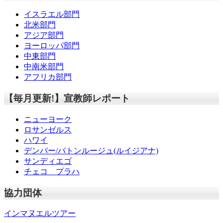
イスラエル部門
北米部門
アジア部門
ヨーロッパ部門
中東部門
中南米部門
アフリカ部門
【毎月更新!】宣教師レポート
ニューヨーク
ロサンゼルス
ハワイ
デンバー/バトンルージュ(ルイジアナ)
サンディエゴ
チェコ プラハ
協力団体
インマヌエルツアー