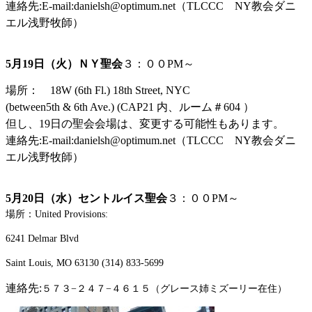
連絡先
:E-mail:danielsh@optimum.net
（
TLCCC
NY
教会ダニ
エル浅野牧師）
5
月
19
日（火）
ＮＹ聖会
３：００
PM
～
場所：
18W (6th Fl.) 18th Street, NYC
(between5th & 6th Ave.) (CAP21
内、ルーム＃
604
）
但し、
19
日の聖会会場は、変更する可能性もあります。
連絡先
:E-mail:danielsh@optimum.net
（
TLCCC
NY
教会ダニ
エル浅野牧師）
5
月
20
日（水）セントルイス聖会
３：００
PM
～
場所：
United Provisions:
6241 Delmar Blvd
Saint Louis, MO 63130 (314) 833-5699
連絡先
:
５７３−２４７−４６１５（グレース姉ミズーリー在住）