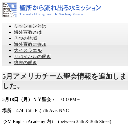
ミッションとは
海外宣教とは
７つの地域
海外宣教に参加
大イスラエル
リバイバルの働き
終末の働き
5月アメリカチーム聖会情報を追加しま
した。
5月
18
日（月）ＮＹ聖会
７：００
PM
～
場所：
474
（
5th Fl.) 7th Ave. NYC
(SM English Academy
内）
(between 35th & 36th Street)