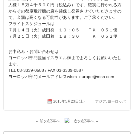
人様１５万４千５００円（税込み）です。確実に行かれる方
からその都度飛行機の席を確保し発券させていただきますの
で、金額は高くなる可能性があります。ご了承ください。
フライトスケジュールは
７月１４日（火）成田発 １０：０５ ＴＫ ０５１便
７月２１日（火）成田着 １８：３０ ＴＫ ０５２便
お申込み・お問い合わせは
ヨーロッパ部門担当イスラエル榊までよろしくお願いいたし
ます。
TEL 03-3339-0588 / FAX 03-3339-0587
ヨーロッパ部門メールアドレスwfsm_europe@msn.com
2015年5月23日(土)
アジア
,
ヨーロッパ
«
前の記事へ
次の記事へ
»