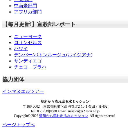
中南米部門
アフリカ部門
【毎月更新!】宣教師レポート
ニューヨーク
ロサンゼルス
ハワイ
デンバー/バトンルージュ(ルイジアナ)
サンディエゴ
チェコ プラハ
協力団体
インマヌエルツアー
聖所から流れ出る水ミッション
〒166-0002 東京都杉並区高円寺北2-15-1 金田ビル402
Tel : 03(3339)0588 Email : mission@r2.dion.ne.jp
Copyright© 2026
聖所から流れ出る水ミッション
. All rights reserved.
ページトップへ