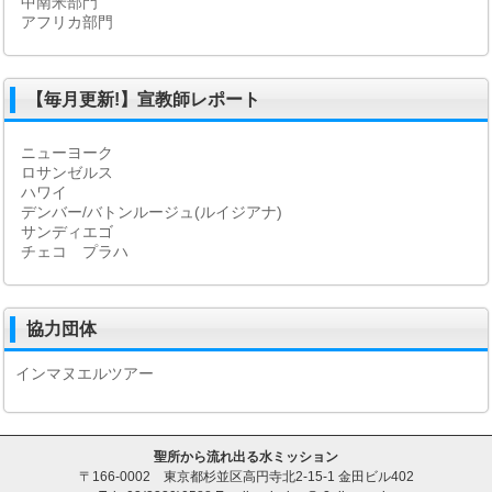
中南米部門
アフリカ部門
【毎月更新!】宣教師レポート
ニューヨーク
ロサンゼルス
ハワイ
デンバー/バトンルージュ(ルイジアナ)
サンディエゴ
チェコ プラハ
協力団体
インマヌエルツアー
聖所から流れ出る水ミッション
〒166-0002 東京都杉並区高円寺北2-15-1 金田ビル402