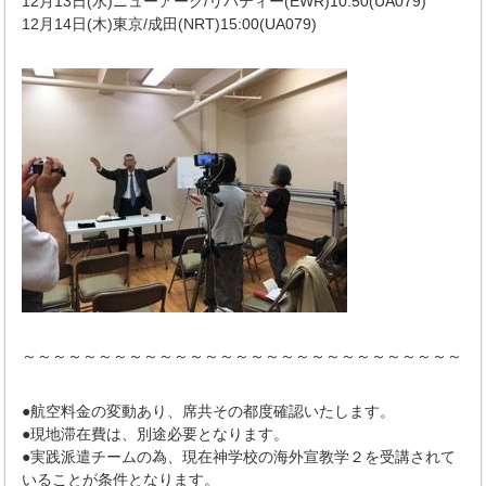
12月13日(水)ニューアーク/リバティー(EWR)10:50(UA079)
12月14日(木)東京/成田(NRT)15:00(UA079)
～～～～～～～～～～～～～～～～～～～～～～～～～～～～～
●航空料金の変動あり、席共その都度確認いたします。
●現地滞在費は、別途必要となります。
●実践派遣チームの為、現在神学校の海外宣教学２を受講されて
いることが条件となります。