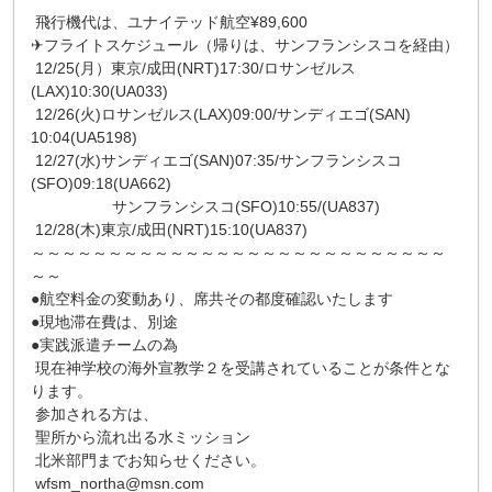
飛行機代は、ユナイテッド航空¥89,600
✈フライトスケジュール（帰りは、サンフランシスコを経由）
12/25(月）東京/成田(NRT)17:30/ロサンゼルス
(LAX)10:30(UA033)
12/26(火)ロサンゼルス(LAX)09:00/サンディエゴ(SAN)
10:04(UA5198)
12/27(水)サンディエゴ(SAN)07:35/サンフランシスコ
(SFO)09:18(UA662)
サンフランシスコ(SFO)10:55/(UA837)
12/28(木)東京/成田(NRT)15:10(UA837)
～～～～～～～～～～～～～～～～～～～～～～～～～～～
～～
●航空料金の変動あり、席共その都度確認いたします
●現地滞在費は、別途
●実践派遣チームの為
現在神学校の海外宣教学２を受講されていることが条件とな
ります。
参加される方は、
聖所から流れ出る水ミッション
北米部門までお知らせください。
wfsm_northa@msn.com