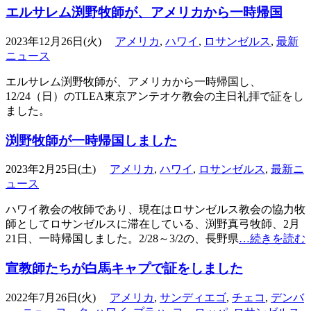
エルサレム渕野牧師が、アメリカから一時帰国
2023年12月26日(火)
アメリカ
,
ハワイ
,
ロサンゼルス
,
最新
ニュース
エルサレム渕野牧師が、アメリカから一時帰国し、
12/24（日）のTLEA東京アンテオケ教会の主日礼拝で証をし
ました。
渕野牧師が一時帰国しました
2023年2月25日(土)
アメリカ
,
ハワイ
,
ロサンゼルス
,
最新ニ
ュース
ハワイ教会の牧師であり、現在はロサンゼルス教会の協力牧
師としてロサンゼルスに滞在している、渕野真弓牧師、2月
21日、一時帰国しました。2/28～3/2の、長野県
…続きを読む
宣教師たちが白馬キャプで証をしました
2022年7月26日(火)
アメリカ
,
サンディエゴ
,
チェコ
,
デンバ