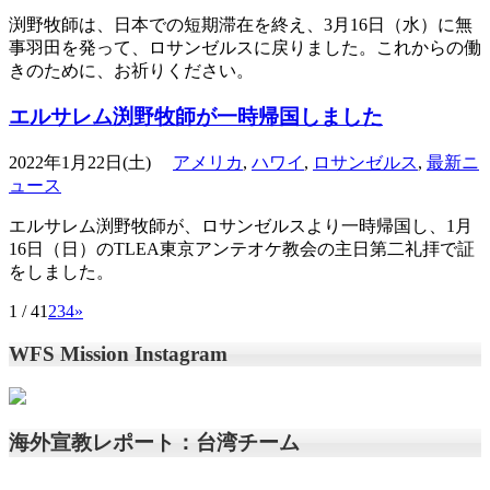
渕野牧師は、日本での短期滞在を終え、3月16日（水）に無
事羽田を発って、ロサンゼルスに戻りました。これからの働
きのために、お祈りください。
エルサレム渕野牧師が一時帰国しました
2022年1月22日(土)
アメリカ
,
ハワイ
,
ロサンゼルス
,
最新ニ
ュース
エルサレム渕野牧師が、ロサンゼルスより一時帰国し、1月
16日（日）のTLEA東京アンテオケ教会の主日第二礼拝で証
をしました。
1 / 4
1
2
3
4
»
WFS Mission Instagram
海外宣教レポート：台湾チーム