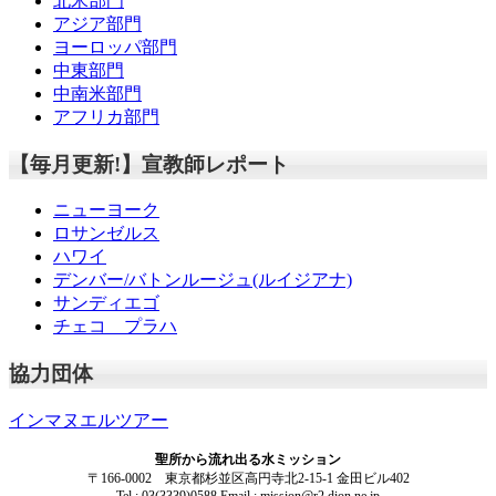
北米部門
アジア部門
ヨーロッパ部門
中東部門
中南米部門
アフリカ部門
【毎月更新!】宣教師レポート
ニューヨーク
ロサンゼルス
ハワイ
デンバー/バトンルージュ(ルイジアナ)
サンディエゴ
チェコ プラハ
協力団体
インマヌエルツアー
聖所から流れ出る水ミッション
〒166-0002 東京都杉並区高円寺北2-15-1 金田ビル402
Tel : 03(3339)0588 Email : mission@r2.dion.ne.jp