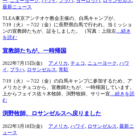
ー
,
ニューヨーク
,
ハワイ
,
プラハ
,
ヨーロッパ
,
ロサンゼルス
,
最新ニュース
TLEA東京アンテオケ教会主催の、白馬キャンプが、
7/19（火）～7/22（金）に長野県白馬で行われ、当ミッショ
ンの宣教師たちが、証をしました。 （写真：上段左
…続き
を読む
宣教師たちが、一時帰国
2022年7月15日(金)
アメリカ
,
チェコ
,
ニューヨーク
,
ハワ
イ
,
プラハ
,
ロサンゼルス
,
常駐
7/19（火）～7/22（金）の白馬キャンプに参加するため、ア
メリカとチェコから、宣教師たちが、一時帰国しています。
上からフェイス佐々木牧師、渕野牧師、サリー宣
…続きを読
む
渕野牧師、ロサンゼルスへ戻りました
2022年3月18日(金)
アメリカ
,
ハワイ
,
ロサンゼルス
,
最新ニ
ュース