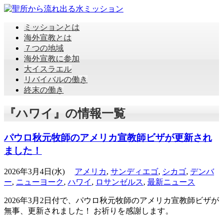
ミッションとは
海外宣教とは
７つの地域
海外宣教に参加
大イスラエル
リバイバルの働き
終末の働き
『ハワイ』の情報一覧
パウロ秋元牧師のアメリカ宣教師ビザが更新され
ました！
2026年3月4日(水)
アメリカ
,
サンディエゴ
,
シカゴ
,
デンバ
ー
,
ニューヨーク
,
ハワイ
,
ロサンゼルス
,
最新ニュース
2026年3月2日付で、パウロ秋元牧師のアメリカ宣教師ビザが
無事、更新されました！ お祈りを感謝します。