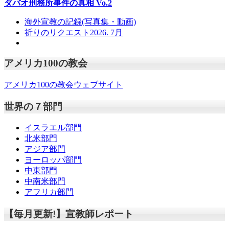
ダバオ刑務所事件の真相
Vo.2
海外宣教の記録(写真集・動画)
祈りのリクエスト2026. 7月
アメリカ100の教会
アメリカ100の教会ウェブサイト
世界の７部門
イスラエル部門
北米部門
アジア部門
ヨーロッパ部門
中東部門
中南米部門
アフリカ部門
【毎月更新!】宣教師レポート