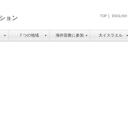
｜
TOP
ENGLISH
は
７つの地域
海外宣教に参加
大イスラエル