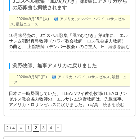
Jゴスペル歌集「風のひびき」第8集にアメリカから
の応募曲も掲載されます
2020年9月15日(火)
アメリカ
,
デンバー
,
ハワイ
,
ロサンゼル
ス
,
最新ニュース
10月末発売の、Jゴスペル歌集「風のひびき」第8集に、 エル
サレム渕野真弓牧師（ハワイ教会牧師・ロス教会協力牧師）
の曲と、 上舘牧師（デンバー教会）のご主人、E
…続きを読む
渕野牧師、無事アメリカに戻りました
2020年9月6日(日)
アメリカ
,
ハワイ
,
ロサンゼルス
,
最新ニュ
ース
日本に一時帰国していた、TLEAハワイ教会牧師/TLEAロサン
ゼルス教会協力牧師の、エルサレム渕野牧師は、先週無事、
アメリカ・ロサンゼルスに戻りました。 (写真
…続きを読む
2 / 4
«
1
2
3
4
»