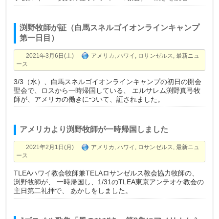
渕野牧師が証（白馬スネルゴイオンラインキャンプ
第一日目）
2021年3月6日(土)
アメリカ
,
ハワイ
,
ロサンゼルス
,
最新ニュ
ース
3/3（水）、白馬スネルゴイオンラインキャンプの初日の開会
聖会で、ロスから一時帰国している、 エルサレム渕野真弓牧
師が、アメリカの働きについて、証されました。
アメリカより渕野牧師が一時帰国しました
2021年2月1日(月)
アメリカ
,
ハワイ
,
ロサンゼルス
,
最新ニュ
ース
TLEAハワイ教会牧師兼TELAロサンゼルス教会協力牧師の、
渕野牧師が、 一時帰国し、1/31のTLEA東京アンテオケ教会の
主日第二礼拝で、 あかしをしました。