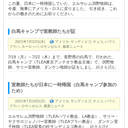
この夏、日本に一時帰国していた、エルサレム渕野牧師は、
今週、無事にアメリカ・ロスに戻りました。 引き続き、これ
からの働きのためにお祈りください。
白馬キャンプで宣教師たちが証
2021年7月22日(木)
アメリカ
,
サンディエゴ
,
チェコ
,
ハワイ
,
プラハ
,
ヨーロッパ
,
ロサンゼルス
,
最新ニュース
7/19（月）～7/22（木）まで、長野県の白馬で、行われた、
白馬キャンプ（TLEA東京アンテオケ教会主催）で、渕野牧
師、サリー宣教師、ダンケン牧師が証をしまし
…続きを読む
宣教師たちが日本に一時帰国（白馬キャンプ参加の
ため）
2021年7月19日(月)
アメリカ
,
サンディエゴ
,
チェコ
,
ハワイ
,
プラハ
,
ロサンゼルス
,
最新ニュース
エルサレム渕野牧師（TLEAハワイ教会、LA教会）、サリー・
ヤクサロジェノバー宣教師（TLEAプラハ教会）、ダンケン里
子牧師（TLEA賛美の柱サンディエゴ教会）
…続きを読む