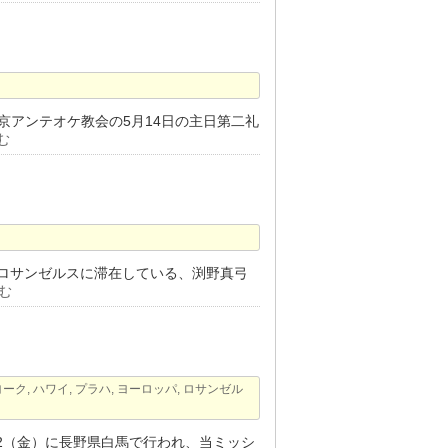
東京アンテオケ教会の5月14日の主日第二礼
む
ロサンゼルスに滞在している、渕野真弓
む
ヨーク
,
ハワイ
,
プラハ
,
ヨーロッパ
,
ロサンゼル
/22（金）に長野県白馬で行われ、当ミッシ