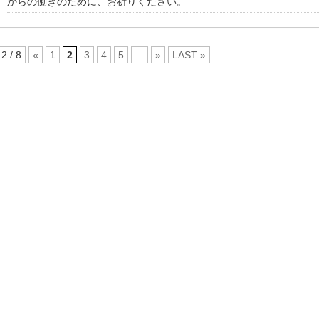
からの働きのために、お祈りください。
2 / 8
«
1
2
3
4
5
...
»
LAST »