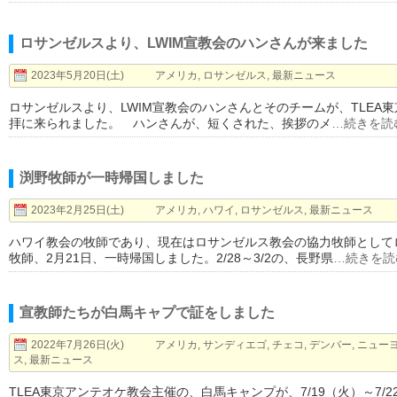
ロサンゼルスより、LWIM宣教会のハンさんが来ました
2023年5月20日(土)
アメリカ
,
ロサンゼルス
,
最新ニュース
ロサンゼルスより、LWIM宣教会のハンさんとそのチームが、TLEA
拝に来られました。 ハンさんが、短くされた、挨拶のメ
…続きを読
渕野牧師が一時帰国しました
2023年2月25日(土)
アメリカ
,
ハワイ
,
ロサンゼルス
,
最新ニュース
ハワイ教会の牧師であり、現在はロサンゼルス教会の協力牧師として
牧師、2月21日、一時帰国しました。2/28～3/2の、長野県
…続きを読
宣教師たちが白馬キャプで証をしました
2022年7月26日(火)
アメリカ
,
サンディエゴ
,
チェコ
,
デンバー
,
ニュー
ス
,
最新ニュース
TLEA東京アンテオケ教会主催の、白馬キャンプが、7/19（火）～7