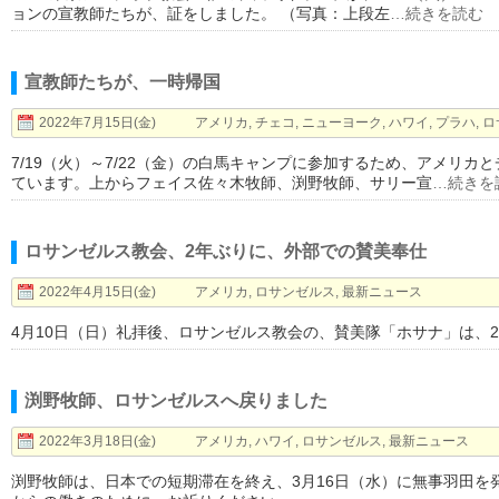
ョンの宣教師たちが、証をしました。 （写真：上段左
…続きを読む
宣教師たちが、一時帰国
2022年7月15日(金)
アメリカ
,
チェコ
,
ニューヨーク
,
ハワイ
,
プラハ
,
ロ
7/19（火）～7/22（金）の白馬キャンプに参加するため、アメリ
ています。上からフェイス佐々木牧師、渕野牧師、サリー宣
…続きを
ロサンゼルス教会、2年ぶりに、外部での賛美奉仕
2022年4月15日(金)
アメリカ
,
ロサンゼルス
,
最新ニュース
4月10日（日）礼拝後、ロサンゼルス教会の、賛美隊「ホサナ」は、
渕野牧師、ロサンゼルスへ戻りました
2022年3月18日(金)
アメリカ
,
ハワイ
,
ロサンゼルス
,
最新ニュース
渕野牧師は、日本での短期滞在を終え、3月16日（水）に無事羽田を