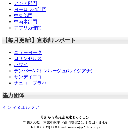
アジア部門
ヨーロッパ部門
中東部門
中南米部門
アフリカ部門
【毎月更新!】宣教師レポート
ニューヨーク
ロサンゼルス
ハワイ
デンバー/バトンルージュ(ルイジアナ)
サンディエゴ
チェコ プラハ
協力団体
インマヌエルツアー
聖所から流れ出る水ミッション
〒166-0002 東京都杉並区高円寺北2-15-1 金田ビル402
Tel : 03(3339)0588 Email : mission@r2.dion.ne.jp