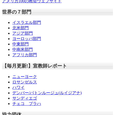
アメリカ100の教会ウェブサイト
世界の７部門
イスラエル部門
北米部門
アジア部門
ヨーロッパ部門
中東部門
中南米部門
アフリカ部門
【毎月更新!】宣教師レポート
ニューヨーク
ロサンゼルス
ハワイ
デンバー/バトンルージュ(ルイジアナ)
サンディエゴ
チェコ プラハ
協力団体