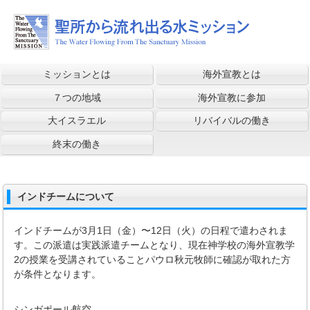
ミッションとは
海外宣教とは
７つの地域
海外宣教に参加
大イスラエル
リバイバルの働き
終末の働き
インドチームについて
インドチームが
3
月
1
日（金）〜
12
日（火）の日程で遣わされま
す。この派遣は実践派遣チームとなり、現在神学校の海外宣教学
2
の授業を受講されていることパウロ秋元牧師に確認が取れた方
が条件となります。
シンガポール航空