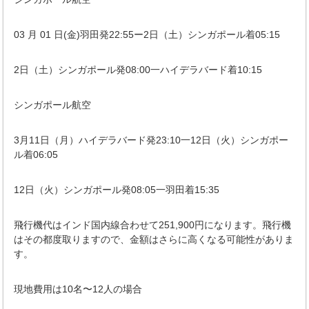
03
月
01
日
(
金
)
羽田発
22:55
ー
2
日（土）シンガポール着
05:15
2
日（土）シンガポール発
08:00
一ハイデラバード着
10:15
シンガポール航空
3
月
11
日（月）ハイデラバード発
23:10
一
12
日（火）シンガポー
ル着
06:05
12
日（火）シンガポール発
08:05
一羽田着
15:35
飛行機代はインド国内線合わせて
251,900
円になります。飛行機
はその都度取りますので、金額はさらに高くなる可能性がありま
す。
現地費用は
10
名〜
12
人の場合