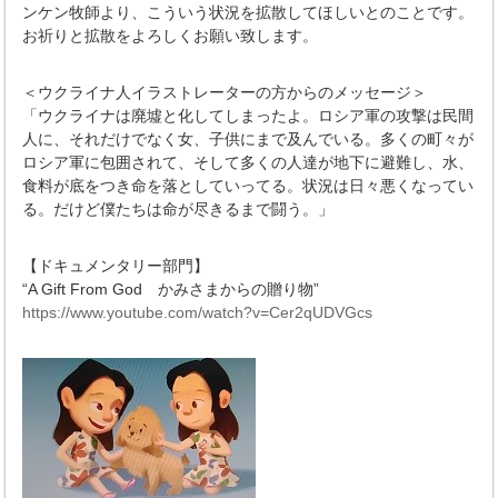
ンケン牧師より、こういう状況を拡散してほしいとのことです。
お祈りと拡散をよろしくお願い致します。
＜ウクライナ人イラストレーターの方からのメッセージ＞
「ウクライナは廃墟と化してしまったよ。ロシア軍の攻撃は民間
人に、それだけでなく女、子供にまで及んでいる。多くの町々が
ロシア軍に包囲されて、そして多くの人達が地下に避難し、水、
食料が底をつき命を落としていってる。状況は日々悪くなってい
る。だけど僕たちは命が尽きるまで闘う。」
【ドキュメンタリー部門】
“A Gift From God かみさまからの贈り物”
https://www.youtube.com/watch?v=Cer2qUDVGcs