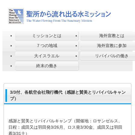
ミッションとは
海外宣教とは
７つの地域
海外宣教に参加
大イスラエル
リバイバルの働き
終末の働き
3/3付、各航空会社飛行機代（感謝と賛美とリバイバルキャン
プ）
感謝と賛美とリバイバルキャンプ（開催地：ロサンゼルス、
日程：成田又は羽田発3/26月、ロス発3/30金、成田又は羽田
着3/31土）