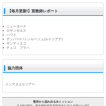
【毎月更新!】宣教師レポート
ニューヨーク
ロサンゼルス
ハワイ
デンバー/バトンルージュ(ルイジアナ)
サンディエゴ
チェコ プラハ
協力団体
インマヌエルツアー
聖所から流れ出る水ミッション
〒166-0002 東京都杉並区高円寺北2-15-1 金田ビル402