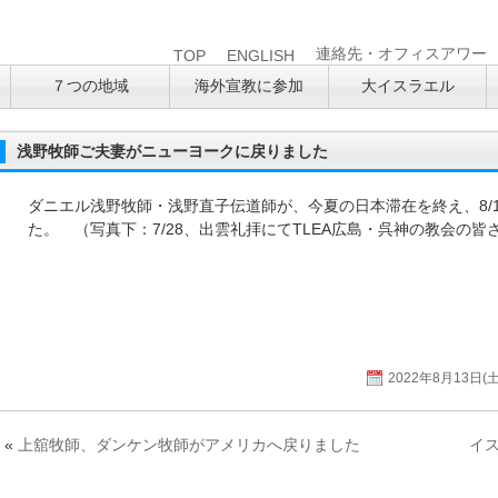
連絡先・オフィスアワー
TOP
ENGLISH
７つの地域
海外宣教に参加
大イスラエル
浅野牧師ご夫妻がニューヨークに戻りました
ダニエル浅野牧師・浅野直子伝道師が、今夏の日本滞在を終え、8/
た。 （写真下：7/28、出雲礼拝にてTLEA広島・呉神の教会の皆
2022年8月13日(土
«
上舘牧師、ダンケン牧師がアメリカへ戻りました
イ