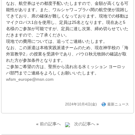
なお、航空券はその都度手配いたしますので、金額が高くなる可
能性があります。また、ワルシャワ→プラハ間の航空便が混雑し
てきており、席の確保が難しくなっております。現地での移動は
マイクロバス1台を使用し、定員は25名となります。現在あと5
名様のご参加が可能ですが、定員に達し次第、締め切らせていた
だきますので、ご了承ください。
現地での費用については、追ってご連絡いたします。
なお、この派遣は本格実践派遣チームのため、現在神学校の「海
外宣教学2」の授業を受講中であり、パウロ秋元牧師の確認が取
れた方が参加条件となります。
ご参加ご希望の方は、聖所から流れ出る水ミッション ヨーロッ
パ部門までご連絡をよろしくお願いいたします。
wfsm_europe@msn.com
2024年10月4日(金)
最新ニュース
«
前の記事へ
次の記事へ
»