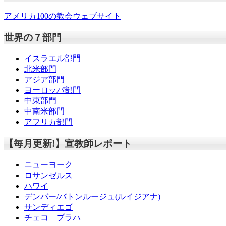
アメリカ100の教会ウェブサイト
世界の７部門
イスラエル部門
北米部門
アジア部門
ヨーロッパ部門
中東部門
中南米部門
アフリカ部門
【毎月更新!】宣教師レポート
ニューヨーク
ロサンゼルス
ハワイ
デンバー/バトンルージュ(ルイジアナ)
サンディエゴ
チェコ プラハ