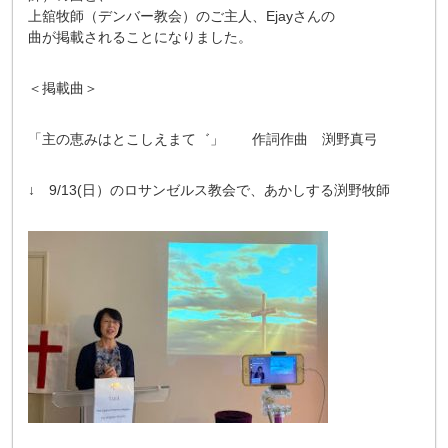
上舘牧師（デンバー教会）のご主人、Ejayさんの
曲が掲載されることになりました。
＜掲載曲＞
「主の恵みはとこしえまて゛」 作詞作曲 渕野真弓
↓ 9/13(日）のロサンゼルス教会で、あかしする渕野牧師