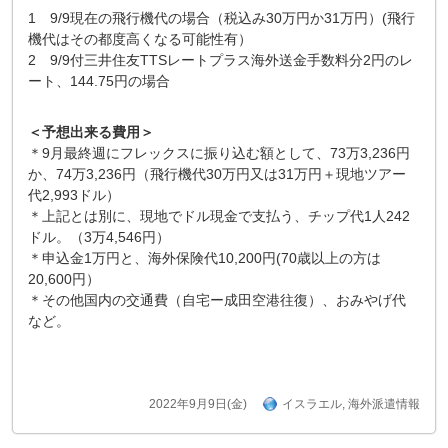
1 9/9現在の飛行機代の場合（税込み30万円か31万円）(飛行
機代はその都度高くなる可能性有）
2 9/9付三井住友TTSレートプラス海外送金手数料分2円のレ
ート、144.75円の場合
＜予想出来る費用＞
＊9月最終週にフレックスに振り込む額として、73万3,236円
か、74万3,236円（飛行機代30万円又は31万円＋現地ツアー
代2,993ドル）
＊上記とは別に、現地でドル現金で支払う、チップ代1人242
ドル。（3万4,546円）
＊申込金1万円と、海外保険代10,200円(70歳以上の方は
20,600円）
＊その他国内の交通費（自宅ー成田空港往復）、おみやげ代
など。
2022年9月9日(金)
イスラエル
,
海外派遣情報