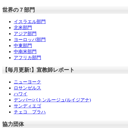
世界の７部門
イスラエル部門
北米部門
アジア部門
ヨーロッパ部門
中東部門
中南米部門
アフリカ部門
【毎月更新!】宣教師レポート
ニューヨーク
ロサンゼルス
ハワイ
デンバー/バトンルージュ(ルイジアナ)
サンディエゴ
チェコ プラハ
協力団体