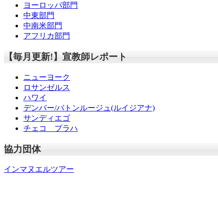
ヨーロッパ部門
中東部門
中南米部門
アフリカ部門
【毎月更新!】宣教師レポート
ニューヨーク
ロサンゼルス
ハワイ
デンバー/バトンルージュ(ルイジアナ)
サンディエゴ
チェコ プラハ
協力団体
インマヌエルツアー