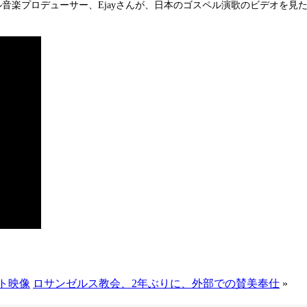
音楽プロデューサー、Ejayさんが、日本のゴスペル演歌のビデオを見た
ト映像
ロサンゼルス教会、2年ぶりに、外部での賛美奉仕
»