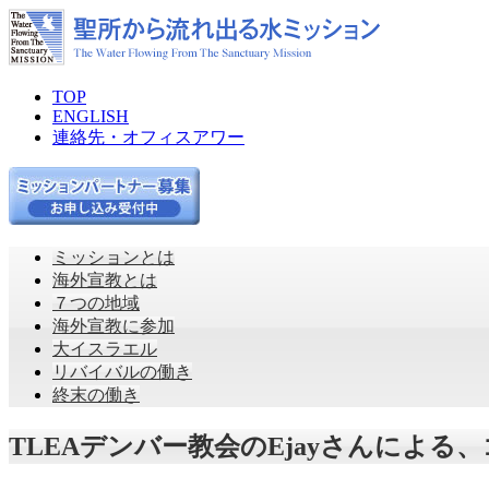
TOP
ENGLISH
連絡先・オフィスアワー
ミッションとは
海外宣教とは
７つの地域
海外宣教に参加
大イスラエル
リバイバルの働き
終末の働き
TLEAデンバー教会のEjayさんによ