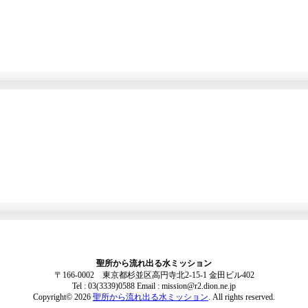
聖所から流れ出る水ミッション
〒166-0002 東京都杉並区高円寺北2-15-1 金田ビル402
Tel : 03(3339)0588 Email : mission@r2.dion.ne.jp
Copyright© 2026
聖所から流れ出る水ミッション
. All rights reserved.