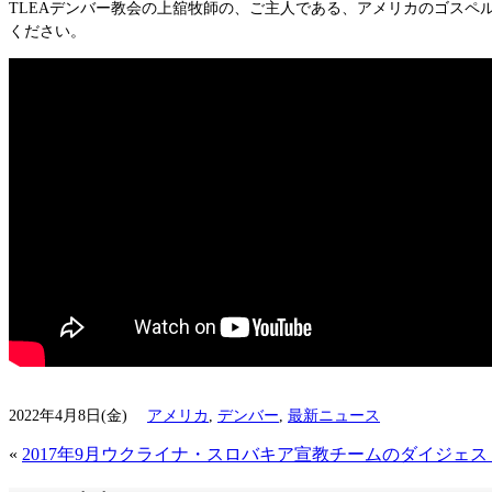
TLEAデンバー教会の上舘牧師の、ご主人である、アメリカのゴスペル
ください。
2022年4月8日(金)
アメリカ
,
デンバー
,
最新ニュース
«
2017年9月ウクライナ・スロバキア宣教チームのダイジェス