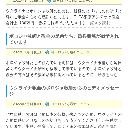
2022年3月12日(土)
ヨーロッパ
,
最新ニュース
ウクライナとボロジャ牧師のために、皆様のとりなしのお祈りと
尊いご献金を心から感謝いたします。TLEA東京アンテオケ教会
会計より30万円、皆様にお捧げいただきまし
…続きを読む
ボロジャ牧師と教会の兄弟たち、徴兵義務が猶予され
ています
2022年3月5日(土)
ヨーロッパ
,
最新ニュース
ボロジャ牧師たちの住んでいる町には、ウクライナ東部から毎日
多くのウクライナ難民が移動して来ているので、ボロジャ牧師と
教会の方々はその救済活動に追われているとのこ
…続きを読む
ウクライナ教会のボロジャ牧師からのビデオメッセー
ジ
2022年3月4日(金)
ヨーロッパ
,
最新ニュース
パウロ秋元牧師はじめ日本の皆様が私たちのため、ウクライナの
ために熱いとりなしのお祈りをして支えてくださり心から感謝し
ています。事態が急変して、ロシア軍の攻撃は首
…続きを読む