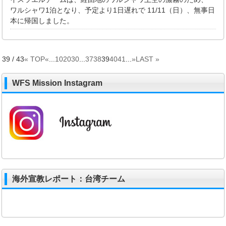
ワルシャワ1泊となり、予定より1日遅れで 11/11（日）、無事日
本に帰国しました。
39 / 43
« TOP
«
...
10
20
30
...
37
38
39
40
41
...
»
LAST »
WFS Mission Instagram
海外宣教レポート：台湾チーム