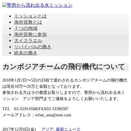
ミッションとは
海外宣教とは
７つの地域
海外宣教に参加
大イスラエル
リバイバルの働き
終末の働き
カンボジアチームの飛行機代について
2018年1月2日〜5日の日程で遣わされるカンボジアチームの飛行機代
は現在18万〜20万と金額となっております。
参加される方はその都度お取りしますので、聖所から流れ出る水ミ
ッション アジア部門までご連絡をよろしくお願いいたします。
TEL 03-3339-0588/FAX03-33390587
メールアドレス：wfsm_asia@msn.com
2017年12月8日(金)
アジア
,
最新ニュース