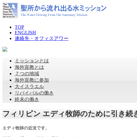
TOP
ENGLISH
連絡先・オフィスアワー
ミッションとは
海外宣教とは
７つの地域
海外宣教に参加
大イスラエル
リバイバルの働き
終末の働き
フィリピン エディ牧師のために引き続
エディ牧師の近況です。