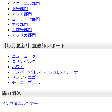
イスラエル部門
北米部門
アジア部門
ヨーロッパ部門
中東部門
中南米部門
アフリカ部門
【毎月更新!】宣教師レポート
ニューヨーク
ロサンゼルス
ハワイ
デンバー/バトンルージュ(ルイジアナ)
サンディエゴ
チェコ プラハ
協力団体
インマヌエルツアー