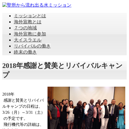
ミッションとは
海外宣教とは
７つの地域
海外宣教に参加
大イスラエル
リバイバルの働き
終末の働き
2018年感謝と賛美とリバイバルキャン
プ
2018年
感謝と賛美とリバイバ
ルキャンプの日程は、
3/26（月）～3/31（土）
の予定です。
飛行機代等の詳細は、