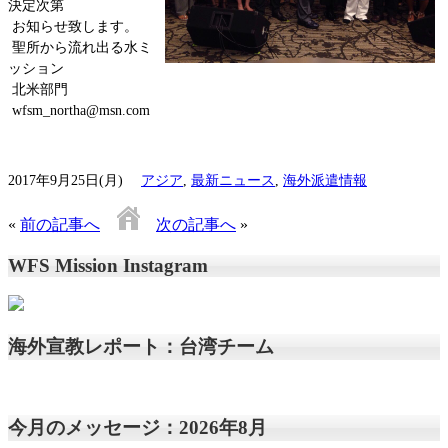
決定次第
お知らせ致します。
聖所から流れ出る水ミ
ッション
北米部門
wfsm_northa@msn.com
2017年9月25日(月)
アジア
,
最新ニュース
,
海外派遣情報
«
前の記事へ
次の記事へ
»
WFS Mission Instagram
海外宣教レポート：台湾チーム
今月のメッセージ：2026年8月