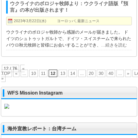
ウクライナのボロジャ牧師より：ウクライナ語版『預
言』の本が出版されます！
2023年3月22日(水)
ヨーロッパ
,
最新ニュース
ウクライナのボロジャ牧師から感謝のメールが届きました。 ド
イツのシュトゥットガルトで、ドイツ・スイスチームで来られた
パウロ秋元牧師と皆様にお会いすることができ、
…続きを読む
12 / 76
«
TOP
«
...
10
11
12
13
14
...
20
30
40
...
»
L
»
WFS Mission Instagram
海外宣教レポート：台湾チーム